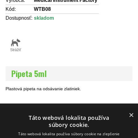
Výrobca:
Medical Instrument Factory
Kód:
WTB08
Dostupnosť:
skladom
Strážiť
Pipeta 5ml
Plastová pipeta na odsávanie zlatiniek.
×
INFO
Táto webová lokalita používa
AKO NAKUPOVAŤ
súbory cookie.
DODANIE TOVARU
Táto webová lokalita používa súbory cookie na zlepšenie