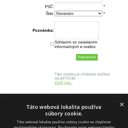
*
PSČ:
Štát:
*
Poznámka:
Súhlasím so zasielaním
informačných e-mailov.
Táto stránka je chránená službou
reCAPTCHA.
Zistiť viac.
×
INFO
Táto webová lokalita používa
AKO NAKUPOVAŤ
súbory cookie.
DODANIE TOVARU
Táto webová lokalita používa súbory cookie na zlepšenie
KONTAKT
používateľskej skúsenosti. Používaním našej webovej lokality