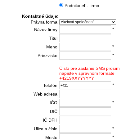
Podnikateľ - firma
Kontaktné údaje:
Právna forma:
*
Názov firmy:
Titul:
*
Meno:
*
Priezvisko:
Číslo pre zaslanie SMS prosím
napíšte v správnom formáte
+4219XXYYYYYY
*
Telefón:
Web adresa:
*
IČO:
DIČ:
IČ DPH:
*
Ulica a číslo:
*
Mesto: